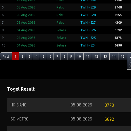
5
05 Aug 2026
Rabu
TWH - 529
2468
6
05 Aug 2026
Rabu
TWH - 528
9655
7
05 Aug 2026
Rabu
TWH - 527
4309
8
04 Aug 2026
Selasa
TWH - 526
5892
9
04 Aug 2026
Selasa
TWH - 525
8373
10
04 Aug 2026
Selasa
TWH - 524
0290
First
1
2
3
4
5
6
7
8
9
10
11
12
13
14
15
(
)
Togel Result
HK SIANG
05-08-2026
0773
SG METRO
05-08-2026
6892