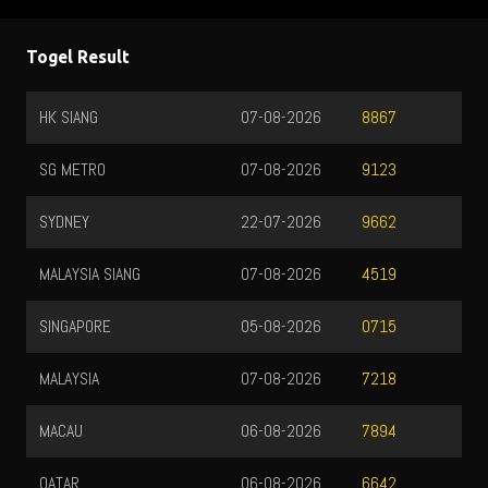
Togel Result
HK SIANG
07-08-2026
8867
SG METRO
07-08-2026
9123
SYDNEY
22-07-2026
9662
MALAYSIA SIANG
07-08-2026
4519
SINGAPORE
05-08-2026
0715
MALAYSIA
07-08-2026
7218
MACAU
06-08-2026
7894
QATAR
06-08-2026
6642