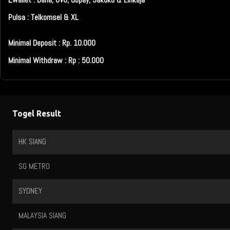
Pulsa : Telkomsel & XL
Minimal Deposit : Rp. 10.000
Minimal Withdraw : Rp : 50.000
Togel Result
HK SIANG
SG METRO
SYDNEY
MALAYSIA SIANG