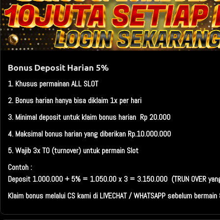
Bonus Deposit Harian 5%
1. Khusus permainan ALL SLOT
2. Bonus harian hanya bisa diklaim 1x per hari
3. Minimal deposit untuk klaim bonus harian Rp 20.000
4. Maksimal bonus harian yang diberikan Rp.10.000.000
5. Wajib 3x TO (turnover) untuk permain Slot
Contoh :
Deposit 1.000.000 + 5% = 1.050.00 x 3 = 3.150.000 (TRUN OVER yang
Klaim bonus melalui CS kami di LIVECHAT / WHATSAPP sebelum bermain 