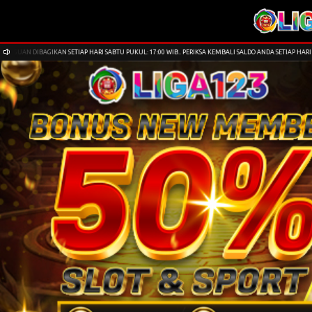
AN SETIAP HARI SABTU PUKUL: 17:00 WIB.. PERIKSA KEMBALI SALDO ANDA SETIAP HARI SABTU SORE..!!!!!